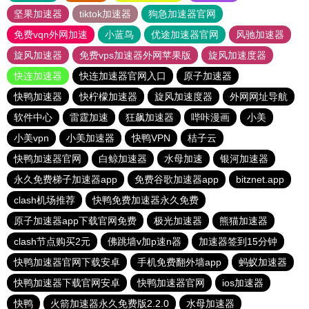
坚果加速器
tiktok加速器
狗急加速器官网
免费vqn外网加速
小蓝鸟
优途加速器官网
风驰加速器
旋风加速器
免费vps加速器外网苹果版
旋风加速度器
快连加速器
快连加速器官网入口
原子加速器
快鸭加速器
快柠檬加速器
旋风加速度器
外网网址导航
软件中心
雷霆加速
狂飙加速器
哔咔漫画
小美
小美vpn
小美加速器
快鸭VPN
桔子云
快鸭加速器官网
白鲸加速器
水母加速
银河加速器
永久免费梯子加速器app
免费谷歌加速器app
bitznet.app
clash机场推荐
快鸭免费加速器永久免费
原子加速器app下载官网免费
极光加速器
熊猫加速器
clash节点购买2元
佛跳墙v加p速n器
加速器签到15分钟
快鸭加速器官网下载安卓
手机免费翻外墙app
蚂蚁加速器
快鸭加速器下载官网安卓
快鸭加速器官网
ios加速器
快鸭
火箭加速器永久免费版2.2.0
水母加速器