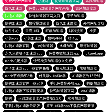
免费vqn外网加速
小蓝鸟
优途加速器官网
风驰加速器
旋风加速器
免费vps加速器外网苹果版
旋风加速度器
快连加速器
快连加速器官网入口
原子加速器
快鸭加速器
快柠檬加速器
旋风加速度器
外网网址导航
软件中心
雷霆加速
狂飙加速器
哔咔漫画
小美
小美vpn
小美加速器
快鸭VPN
桔子云
快鸭加速器官网
白鲸加速器
水母加速
银河加速器
永久免费梯子加速器app
免费谷歌加速器app
bitznet.app
clash机场推荐
快鸭免费加速器永久免费
原子加速器app下载官网免费
极光加速器
熊猫加速器
clash节点购买2元
佛跳墙v加p速n器
加速器签到15分钟
快鸭加速器官网下载安卓
手机免费翻外墙app
蚂蚁加速器
快鸭加速器下载官网安卓
快鸭加速器官网
ios加速器
快鸭
火箭加速器永久免费版2.2.0
水母加速器
下载快鸭加速器最新版
原子加速器app下载官网最新版