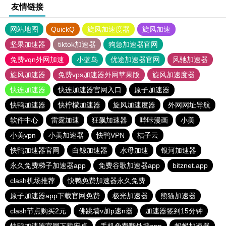
友情链接
网站地图
QuickQ
旋风加速度器
旋风加速
坚果加速器
tiktok加速器
狗急加速器官网
免费vqn外网加速
小蓝鸟
优途加速器官网
风驰加速器
旋风加速器
免费vps加速器外网苹果版
旋风加速度器
快连加速器
快连加速器官网入口
原子加速器
快鸭加速器
快柠檬加速器
旋风加速度器
外网网址导航
软件中心
雷霆加速
狂飙加速器
哔咔漫画
小美
小美vpn
小美加速器
快鸭VPN
桔子云
快鸭加速器官网
白鲸加速器
水母加速
银河加速器
永久免费梯子加速器app
免费谷歌加速器app
bitznet.app
clash机场推荐
快鸭免费加速器永久免费
原子加速器app下载官网免费
极光加速器
熊猫加速器
clash节点购买2元
佛跳墙v加p速n器
加速器签到15分钟