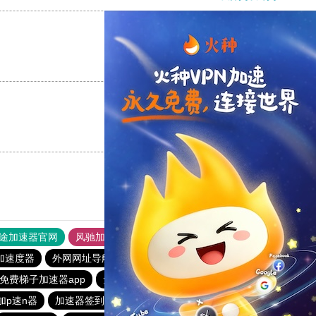
支持
[0]
反对
[0]
支持
[0]
反对
[0]
途加速器官网
风驰加速器
旋风加速器
加速度器
外网网址导航
软件中心
雷霆加速
狂飙加速器
免费梯子加速器app
免费谷歌加速器app
bitznet.app
加p速n器
加速器签到15分钟
快鸭加速器官网下载安卓