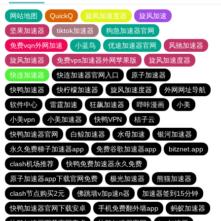
网站地图
QuickQ
旋风加速度器
旋风加速
坚果加速器
tiktok加速器
狗急加速器官网
免费vqn外网加速
小蓝鸟
优途加速器官网
风驰加速器
旋风加速器
免费vps加速器外网苹果版
旋风加速度器
快连加速器
快连加速器官网入口
原子加速器
快鸭加速器
快柠檬加速器
旋风加速度器
外网网址导航
软件中心
雷霆加速
狂飙加速器
哔咔漫画
小美
小美vpn
小美加速器
快鸭VPN
桔子云
快鸭加速器官网
白鲸加速器
水母加速
银河加速器
永久免费梯子加速器app
免费谷歌加速器app
bitznet.app
clash机场推荐
快鸭免费加速器永久免费
原子加速器app下载官网免费
极光加速器
熊猫加速器
clash节点购买2元
佛跳墙v加p速n器
加速器签到15分钟
快鸭加速器官网下载安卓
手机免费翻外墙app
蚂蚁加速器